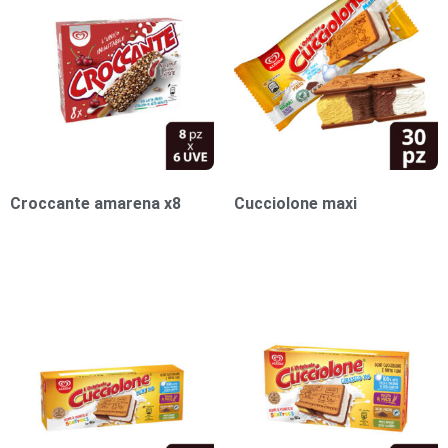
Croccante amarena x8
Cucciolone maxi
1,00
€
1,00
€