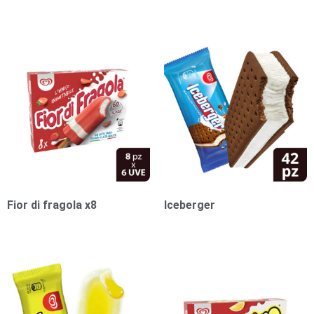
Fior di fragola x8
Iceberger
1,00
€
1,00
€